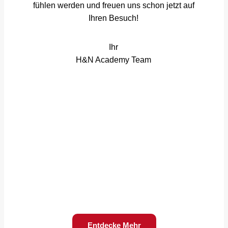
fühlen werden und freuen uns schon jetzt auf
Ihren Besuch!
Ihr
H&N Academy Team
Körperpflege
Bei uns stehen die Menschen im
Mittelpunkt. Wir begleiten Sie
individuell und persönlich auf
Ihrem Weg zum Erfolg und sind
auch nach Ihrer Ausbildung
immer für Sie da.
Entdecke Mehr