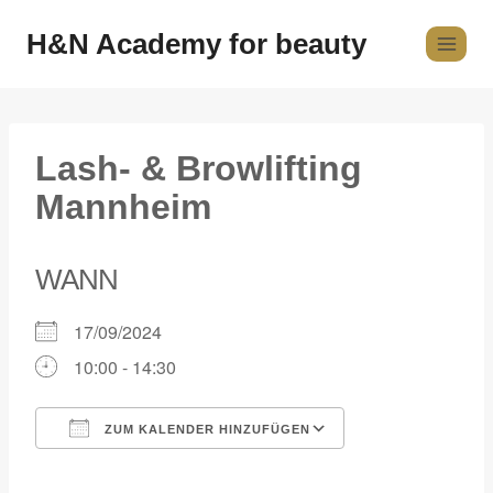
H&N Academy for beauty
Lash- & Browlifting
Mannheim
WANN
17/09/2024
10:00 - 14:30
ZUM KALENDER HINZUFÜGEN
ICS herunterladen
Google Kalender
iCalendar
Office 365
Outlook Live