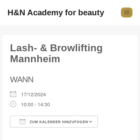
H&N Academy for beauty
Lash- & Browlifting
Mannheim
WANN
17/12/2024
10:00 - 14:30
ZUM KALENDER HINZUFÜGEN
ICS herunterladen
Google Kalender
iCalendar
Office 365
Outlook Live