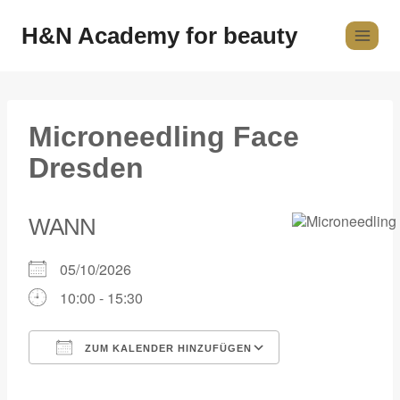
H&N Academy for beauty
Microneedling Face
Dresden
WANN
05/10/2026
10:00 - 15:30
ZUM KALENDER HINZUFÜGEN
ICS herunterladen
Google Kalender
iCalendar
Office 365
Outlook Live