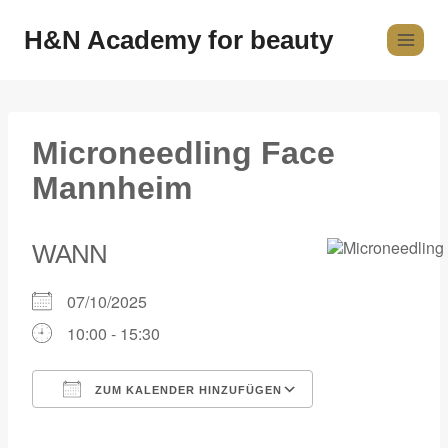
H&N Academy for beauty
Microneedling Face
Mannheim
WANN
07/10/2025
10:00 - 15:30
ZUM KALENDER HINZUFÜGEN
ICS herunterladen
Google Kalender
iCalendar
Office 365
Outlook Live