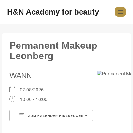
H&N Academy for beauty
Permanent Makeup
Leonberg
WANN
07/08/2026
10:00 - 16:00
ZUM KALENDER HINZUFÜGEN
ICS herunterladen
Google Kalender
iCalendar
Office 365
Outlook Live