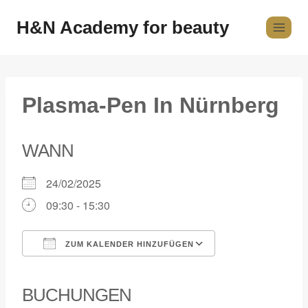
H&N Academy for beauty
Plasma-Pen In Nürnberg
WANN
24/02/2025
09:30 - 15:30
ZUM KALENDER HINZUFÜGEN
ICS herunterladen
Google Kalender
iCalendar
Office 365
Outlook Live
BUCHUNGEN