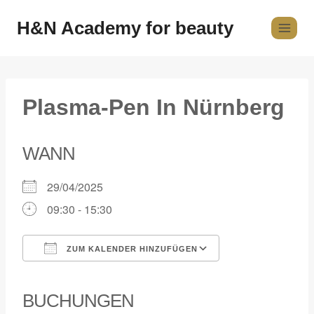
H&N Academy for beauty
Plasma-Pen In Nürnberg
WANN
29/04/2025
09:30 - 15:30
ZUM KALENDER HINZUFÜGEN
ICS herunterladen
Google Kalender
iCalendar
Office 365
Outlook Live
BUCHUNGEN