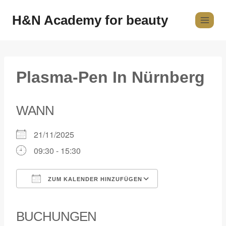
H&N Academy for beauty
Plasma-Pen In Nürnberg
WANN
21/11/2025
09:30 - 15:30
ZUM KALENDER HINZUFÜGEN
ICS herunterladen
Google Kalender
iCalendar
Office 365
Outlook Live
BUCHUNGEN