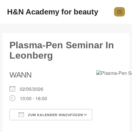
H&N Academy for beauty
Plasma-Pen Seminar In
Leonberg
WANN
02/05/2026
10:00 - 16:00
ZUM KALENDER HINZUFÜGEN
ICS herunterladen
Google Kalender
iCalendar
Office 365
Outlook Live