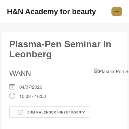
H&N Academy for beauty
Plasma-Pen Seminar In
Leonberg
WANN
04/07/2026
10:00 - 16:00
ZUM KALENDER HINZUFÜGEN
ICS herunterladen
Google Kalender
iCalendar
Office 365
Outlook Live