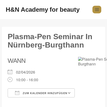
H&N Academy for beauty
Plasma-Pen Seminar In
Nürnberg-Burgthann
WANN
02/04/2026
10:00 - 16:00
ZUM KALENDER HINZUFÜGEN
ICS herunterladen
Google Kalender
iCalendar
Office 365
Outlook Live