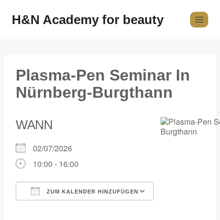
H&N Academy for beauty
Plasma-Pen Seminar In
Nürnberg-Burgthann
WANN
02/07/2026
10:00 - 16:00
ZUM KALENDER HINZUFÜGEN
ICS herunterladen
Google Kalender
iCalendar
Office 365
Outlook Live