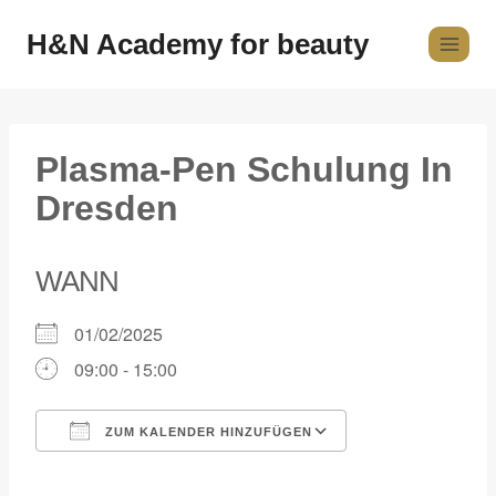
H&N Academy for beauty
Plasma-Pen Schulung In
Dresden
WANN
01/02/2025
09:00 - 15:00
ZUM KALENDER HINZUFÜGEN
ICS herunterladen
Google Kalender
iCalendar
Office 365
Outlook Live