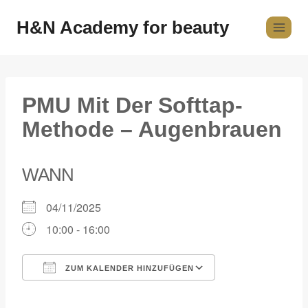
H&N Academy for beauty
PMU Mit Der Softtap-
Methode – Augenbrauen
WANN
04/11/2025
10:00 - 16:00
ZUM KALENDER HINZUFÜGEN
ICS herunterladen
Google Kalender
iCalendar
Office 365
Outlook Live