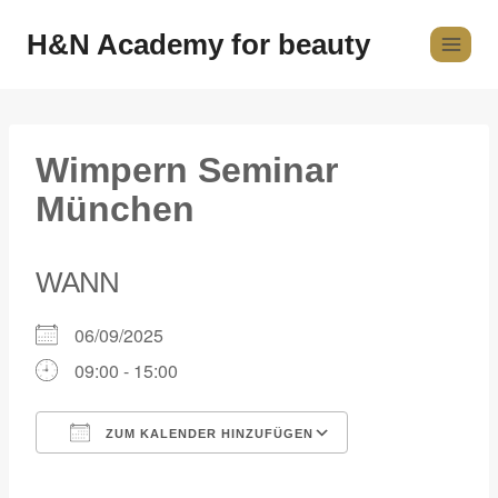
H&N Academy for beauty
Wimpern Seminar
München
WANN
06/09/2025
09:00 - 15:00
ZUM KALENDER HINZUFÜGEN
ICS herunterladen
Google Kalender
iCalendar
Office 365
Outlook Live