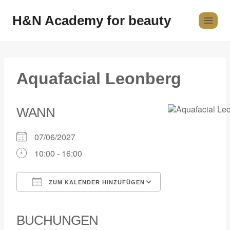
H&N Academy for beauty
Aquafacial Leonberg
WANN
07/06/2027
10:00 - 16:00
ZUM KALENDER HINZUFÜGEN
ICS herunterladen
Google Kalender
iCalendar
Office 365
Outlook Live
BUCHUNGEN