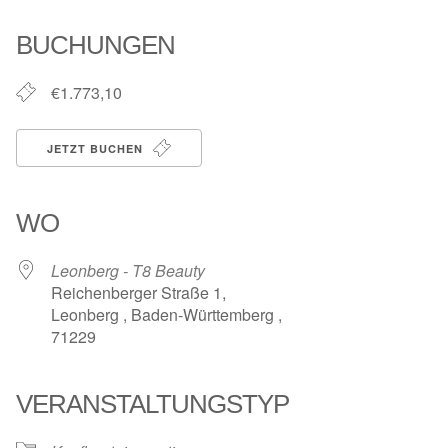
ICS herunterladen
Google Kalender
iCalendar
Office 365
Outlook Live
BUCHUNGEN
€1.773,10
JETZT BUCHEN
WO
Leonberg - T8 Beauty
Reichenberger Straße 1,
Leonberg , Baden-Württemberg ,
71229
VERANSTALTUNGSTYP