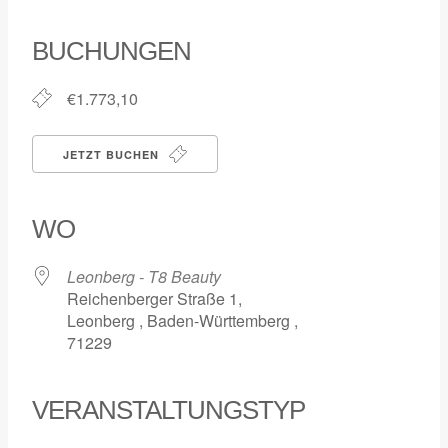
ICS herunterladen
Google Kalender
iCalendar
Office 365
Outlook Live
BUCHUNGEN
€1.773,10
JETZT BUCHEN
WO
Leonberg - T8 Beauty
Reichenberger Straße 1,
Leonberg , Baden-Württemberg ,
71229
VERANSTALTUNGSTYP