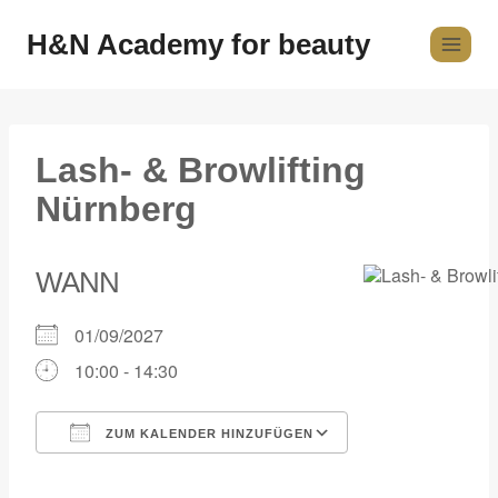
H&N Academy for beauty
Lash- & Browlifting
Nürnberg
WANN
01/09/2027
10:00 - 14:30
ZUM KALENDER HINZUFÜGEN
ICS herunterladen
Google Kalender
iCalendar
Office 365
Outlook Live