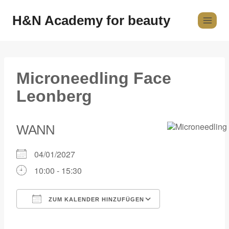
H&N Academy for beauty
Microneedling Face
Leonberg
WANN
04/01/2027
10:00 - 15:30
ZUM KALENDER HINZUFÜGEN
ICS herunterladen
Google Kalender
iCalendar
Office 365
Outlook Live