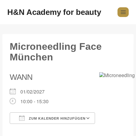
H&N Academy for beauty
Microneedling Face
München
WANN
01/02/2027
10:00 - 15:30
ZUM KALENDER HINZUFÜGEN
ICS herunterladen
Google Kalender
iCalendar
Office 365
Outlook Live