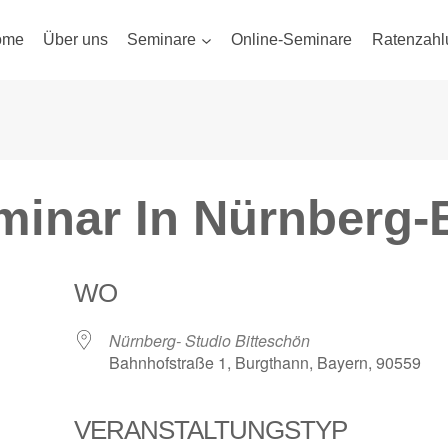
ome
Über uns
Seminare
Online-Seminare
Ratenzahl
inar In Nürnberg-
WO
Nürnberg- Studio Bitteschön
Bahnhofstraße 1, Burgthann, Bayern, 90559
VERANSTALTUNGSTYP