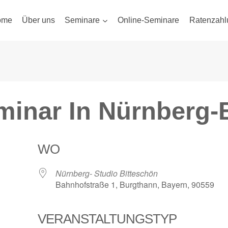
ome
Über uns
Seminare
Online-Seminare
Ratenzahl
inar In Nürnberg-
WO
Nürnberg- Studio Bitteschön
Bahnhofstraße 1, Burgthann, Bayern, 90559
VERANSTALTUNGSTYP