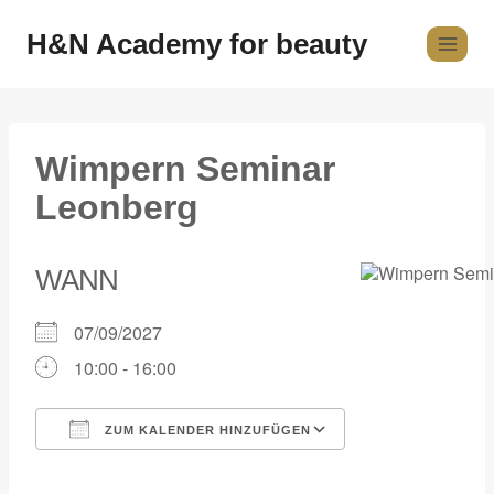
H&N Academy for beauty
Wimpern Seminar
Leonberg
WANN
07/09/2027
10:00 - 16:00
ZUM KALENDER HINZUFÜGEN
ICS herunterladen
Google Kalender
iCalendar
Office 365
Outlook Live