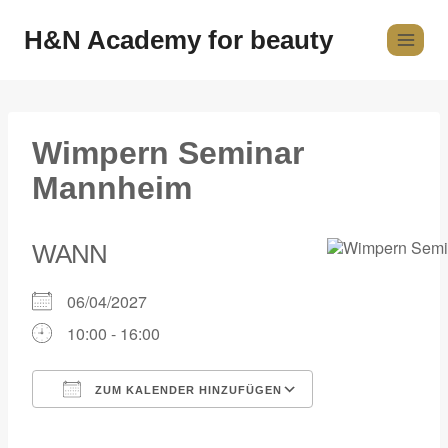
H&N Academy for beauty
Wimpern Seminar
Mannheim
WANN
06/04/2027
10:00 - 16:00
ZUM KALENDER HINZUFÜGEN
ICS herunterladen
Google Kalender
iCalendar
Office 365
Outlook Live